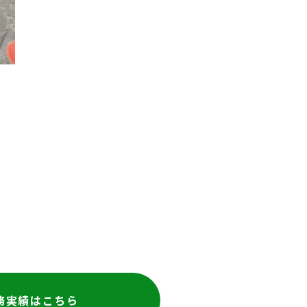
や
き
有
務実績はこちら