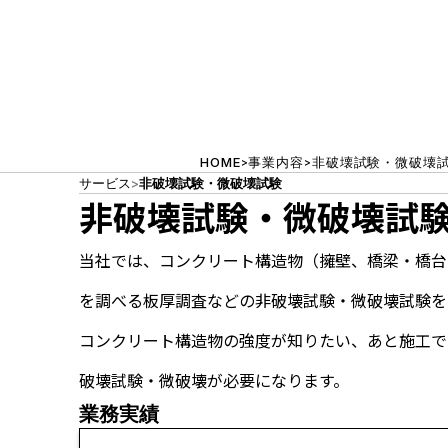
施工管理試験
非破壊試験・微破壊試験
非破壊試験・微
地質調査業
点検
HOME
事業内容
非破壊試験・微破壊
>
>
サービス
非破壊試験・微破壊試験
非破壊試験・微破壊試
森林土木
当社では、コンクリート構造物（擁壁、橋梁・橋台
アスベスト調査・分析
を調べる板厚調査などの非破壊試験・微破壊試験を
作業環境測定
コンクリート構造物の強度が知りたい、あと施工で
環境影響調査
破壊試験・微破壊が必要になります。
労働者派遣事業
業務実績