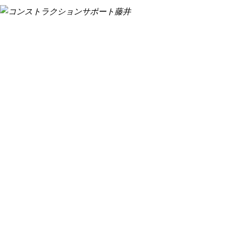
事業内
設計
SERVI
測量
環境計量証明事業
私たちが取り組む事業
土壌汚染対策法指定調査機関
補償業務