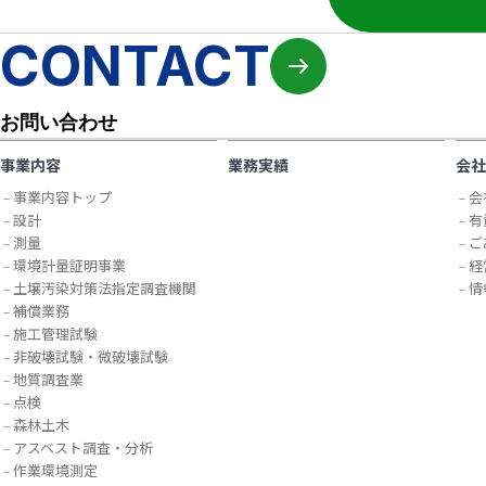
CONTACT
お問い合わせ
事業内容
業務実績
会社
事業内容トップ
会
設計
有
測量
ご
環境計量証明事業
経
土壌汚染対策法指定調査機関
情
補償業務
施工管理試験
非破壊試験・微破壊試験
地質調査業
点検
森林土木
アスベスト調査・分析
作業環境測定