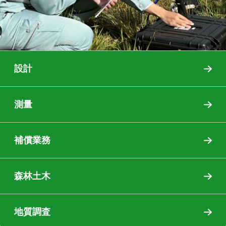
測量/設計
設計
CIVIL ENGINEERING
測量
補償業務
森林土木
地質調査