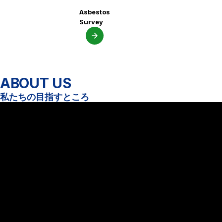
採用情報をみる
非破壊試験・微破壊試験
Asbestos
Survey
地質調査業
アスベスト
点検
調査・分析
ABOUT US
森林土木
私たちの目指すところ
アスベスト調査・分析
作業環境測定
環境影響調査
労働者派遣事業
営業