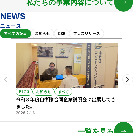
私たちの事業内容について
NEWS
ニュース
すべての記事
お知らせ
CSR
プレスリリース
BLOG
お知らせ
すべて
令和８年度自衛隊合同企業説明会に出展してき
就
ました。
し
2026.7.16
20
一覧を見る