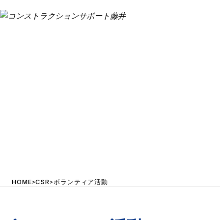
VOLUNTEER ACTIVITY
ボランティア活動
設計
測量
環境計量証明事業
CSR/ボランティア活動
土壌汚染対策法指定調査機関
HOME
CSR
ボランティア活動
>
>
補償業務