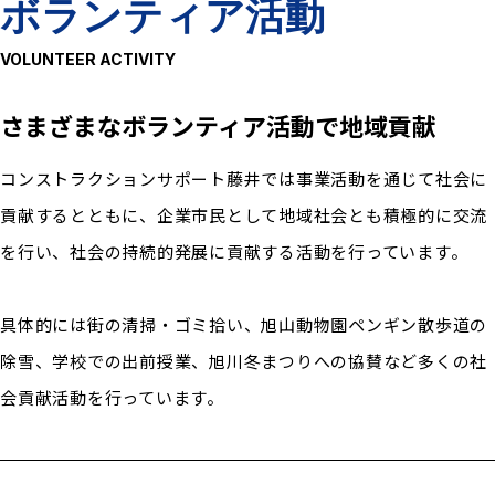
施工管理試験
ボランティア活動
非破壊試験・微破壊試験
VOLUNTEER ACTIVITY
地質調査業
さまざまなボランティア活動で地域貢献
点検
コンストラクションサポート藤井では事業活動を通じて社会に
貢献するとともに、企業市民として地域社会とも積極的に交流
森林土木
を行い、社会の持続的発展に貢献する活動を行っています。
アスベスト調査・分析
作業環境測定
具体的には街の清掃・ゴミ拾い、旭山動物園ペンギン散歩道の
除雪、学校での出前授業、旭川冬まつりへの協賛など多くの社
環境影響調査
会貢献活動を行っています。
労働者派遣事業
営業