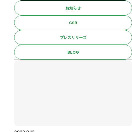
非破壊試験・微破壊試験
お知らせ
地質調査業
CSR
点検
プレスリリース
森林土木
BLOG
アスベスト調査・分析
作業環境測定
労働者派遣事業
営業
総務