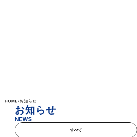
NEWS
設計
お知らせ
測量
環境計量証明事業
土壌汚染対策法指定調査機関
HOME
お知らせ
>
お知らせ
補償業務
NEWS
施工管理試験
すべて