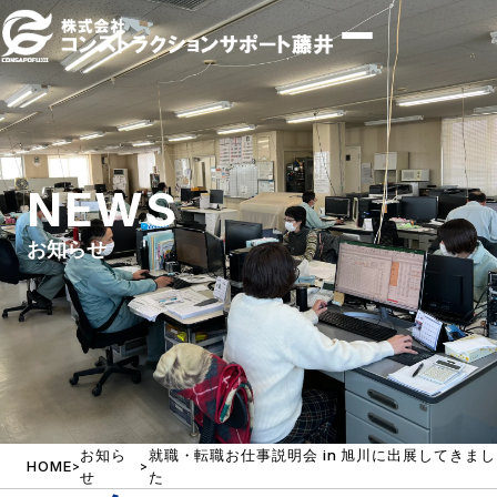
NEWS
設計
お知らせ
測量
環境計量証明事業
土壌汚染対策法指定調査機関
補償業務
お知ら
就職・転職お仕事説明会 in 旭川に出展してきまし
HOME
>
>
せ
た