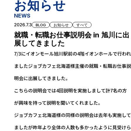
施工管理試験
お知らせ
非破壊試験・微破壊試験
NEWS
2026.7.3
BLOG
お知らせ
すべて
地質調査業
就職・転職お仕事説明会 in 旭川に出
展してきました
点検
7/3にイオンモール旭川駅前の4階イオンホールで行われ
森林土木
ましたジョブカフェ北海道様主催の就職・転職お仕事説
アスベスト調査・分析
明会に出展してきました。
作業環境測定
こちらの説明会では4回説明を実施しまして計7名の方
労働者派遣事業
が興味を持って説明を聞いてくれました。
営業
ジョブカフェ北海道様の同様の説明会は去年も実施して
ましたが昨年より全体の人数も多かったように見受けら
総務