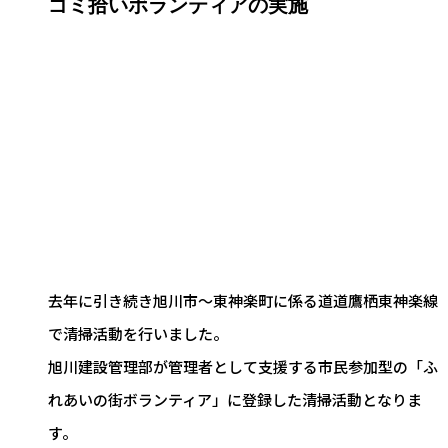
ゴミ拾いボランティアの実施
非破壊試験・微破壊試験
地質調査業
点検
森林土木
アスベスト調査・分析
作業環境測定
去年に引き続き旭川市～東神楽町に係る道道鷹栖東神楽線
労働者派遣事業
で清掃活動を行いました。
営業
旭川建設管理部が管理者として支援する市民参加型の「ふ
れあいの街ボランティア」に登録した清掃活動となりま
総務
す。